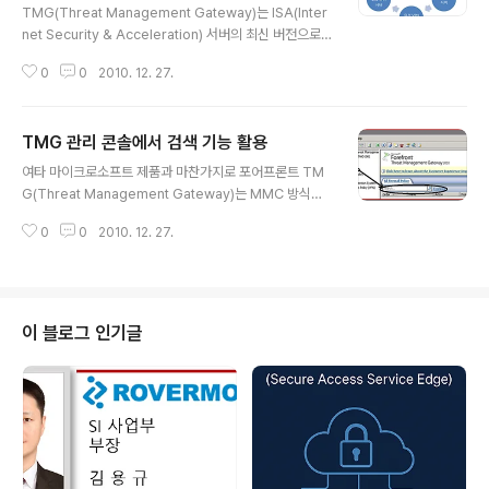
넷 상에서 다운로드한 파일이 바이러스와 같은 악성코드에
TMG(Threat Management Gateway)는 ISA(Inter
감염되어 있는 경우 차단해 줍니다. EMP를 사용하기 위해
net Security & Acceleration) 서버의 최신 버전으로
서는 WPS(Web Protection Service)를 반드시 구독
방화벽뿐만 아니라 기업 내의 웹서버와 같은 외부에 공개
해야 합니다. 정확히는 WPS를 구독하는 경우에 Ma..
0
0
2010. 12. 27.
해야 하는 서버를 안전하게 관리할 수 있습니다. 또한, 웹
캐싱 기능을 지원하므로 느린 인터넷 속도를 가지거나 인
터넷 접속자가 많은 기업에서도 비용 대비 성능을 만족시
TMG 관리 콘솔에서 검색 기능 활용
킬 수 있습니다. TMG를 통해 구현할 수 있는 네트워킹 및
글 내용
보안 기능은 다음과 같습니다. 보통 TMG는 소프트웨어
여타 마이크로소프트 제품과 마찬가지로 포어프론트 TM
방화벽 제품이라고 인식하기 쉽지만, 아래와 같이 TMG는
G(Threat Management Gateway)는 MMC 방식의
다재다능한 기능을 제공하고 있습니다. 네트워크 방화벽 -
콘솔 인터페이스를 ISA 2000 이래로 꾸준히 제공하고 있
전통적인 의미의 방화벽을 의미하며 TMG 자체를 보호하
0
0
2010. 12. 27.
습니다. TMG 관리 콘솔에서 특히 주목할만한 부분은 바
고, TMG 내부에 위치한 네트워크를 안전하게 보호합니
로 방화벽 필터 규칙 바로 위에 보이는 검색(UI Search)이
다. 방..
라는 부분입니다. 당연히 문자열에 대한 검색이 주 목적이
지만, 타 MS 제품과 약간 차이가 있어 소개합니다. 1. 비주
얼 필터 사용법 UI 검색 부분에서는 컬럼 이름에 포함되는
이 블로그 인기글
속성 값을 가지고 필터링을 할 수 있습니다. 지원하는 모든
속성들은 아래와 같이 동일한 형태를 띠고 있습니다. 예를
들어, "Action:Deny"라는 문자열을 검사하여 거부하는
모든 규칙을 손쉽게 찾아 볼 수 있습니다. 규칙은 시스템 ..