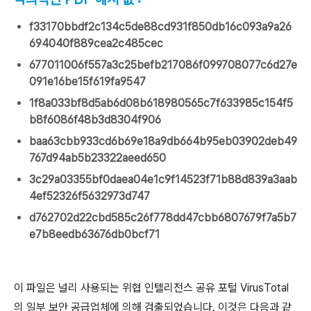
f33170bbdf2c134c5de88cd931f850db16c093a9a26
694040f889cea2c485cec
677011006f557a3c25befb217086f099708077c6d27e
091e16be15f619fa9547
1f8a033bf8d5ab6d08b618980565c7f633985c154f5
b8f6086f48b3d8304f906
baa63cbb933cd6b69e18a9db664b95eb03902deb49
767d94ab5b23322aeed650
3c29a03355bf0daea04e1c9f14523f71b88d839a3aab
4ef52326f5632973d747
d762702d22cbd585c26f778dd47cbb6807679f7a5b7
e7b8eedb63676db0bcf71
이 파일은 널리 사용되는 위협 인텔리전스 공유 포털
VirusTotal
의 일부 보안 공급업체에 의해 검출되었습니다
.
이것은 다음과 같