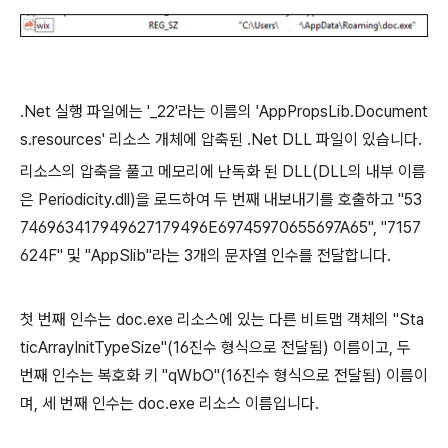
.Net 실행 파일에는
'_22'
라는 이름의
'AppPropsLib.Document
s.resources'
리소스 개체에 압축된 .Net DLL 파일이 있습니다
.
리소스의 압축을 풀고 메모리에 난독화 된
DLL(DLL
의 내부 이름
은
Periodicity.dll)
을 로드하여 두 번째 내보내기를 호출하고
"53
746963417949627179496E69745970655697A65", "7157
624F"
및
"AppSlib"
라는
3
개의 문자열 인수를 전달합니다
.
첫 번째 인수는
doc.exe
리소스에 있는 다른 비트맵 객체의
"Sta
ticArrayInitTypeSize"(16
진수 형식으로 전달됨
)
이름이고
,
두
번째 인수는 복호화 키
"qWbO"(16
진수 형식으로 전달됨
)
이름이
며
,
세 번째 인수는
doc.exe
리소스 이름입니다
.