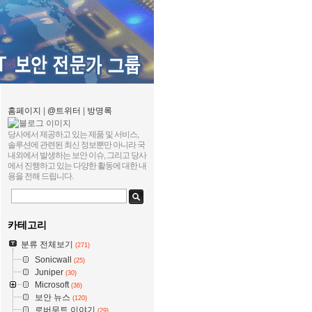
홈페이지
|
@트위터
|
방명록
당사에서 제공하고 있는 제품 및 서비스,
솔루션에 관련된 최신 정보뿐만 아니라 국
내외에서 발생하는 보안 이슈, 그리고 당사
에서 진행하고 있는 다양한 활동에 대한 내
용을 전해 드립니다.
카테고리
분류 전체보기
(271)
Sonicwall
(25)
Juniper
(30)
Microsoft
(36)
보안 뉴스
(120)
로버무트 이야기
(29)