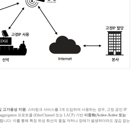
및 고가용성 지원
:
스타링크 서비스를
2
개 도입하여 사용하는 경우
,
고정 공인
IP
 aggregation
프로토콜
(EtherChannel
또는
LACP)
기반
이중화
(Active-Active
또는
원합니다
.
이를 통해 특정 위성 회선의 품질 저하나 장애가 발생하더라도 끊김 없는
.