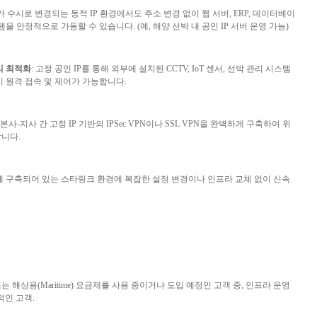
가 수시로 변경되는 동적
IP
환경에서도 주소 변경 없이 웹 서버
, ERP,
데이터베이
스템을 안정적으로 가동할 수 있습니다
. (
예
,
해양 선박 내 공인
IP
서버 운영 가능
)
리 최적화
:
고정 공인
IP
를 통해 외부에 설치된
CCTV, IoT
센서
,
선박 관리 시스템
이 원격 접속 및 제어가 가능합니다
.
본사
-
지사 간 고정
IP
기반의
IPSec VPN
이나
SSL VPN
을 완벽하게 구축하여 위
합니다
.
 구축되어 있는 스타링크 환경에 복잡한 설정 변경이나 인프라 교체 없이 신속
또는 해상용
(Maritime)
요금제를 사용 중이거나 도입 예정인 고객 중
,
인프라 운영
적인 고객
.