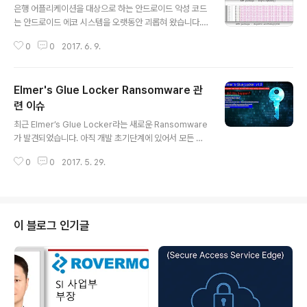
은행 어플리케이션을 대상으로 하는 안드로이드 악성 코드
는 안드로이드 에코 시스템을 오랫동안 괴롭혀 왔습니다.
최근 Android 용 Marcher의 업데이트가 되었는데, 이
0
0
2017. 6. 9.
새로운 버전은 보안 분석가와 자동화 된 샌드 박스 엔진에
의한 탐지를 피하는 새로운 방법을 제공합니다. 오늘은 An
droid Marcher 업데이트 관련 이슈에 대해 포스팅 하도
Elmer's Glue Locker Ransomware 관
록 하겠습니다. 이 새로운 버전의 Marcher는 자동화 된
멀웨어 분석 엔진을 피하고 샘플을 분석하기 어렵도록 하
련 이슈
글 내용
기위해 중요한 문자열을 숨기려고 시도합니다. Apk에 있
최근 Elmer’s Glue Locker라는 새로운 Ransomware
는 클래스 파일 중 하나에는 문자열 Heap이 들어있지만
가 발견되었습니다. 아직 개발 초기단계에 있어서 모든 파
모든 문자는 ** apiz의 경우 아래와 같이 **[izn**] 또는
일을 암호화하지는 못하고 있는데, 오늘은 Elmer’s Glue
**iCp **와 같이 **[세 문자] **로 구분됩니다 코드는 ..
0
0
2017. 5. 29.
Locker라는 Ransomware에 대해 포스팅 하도록 하겠
습니다. Elmer’s Glue Locker의 감염경로는 다음과 같
습니다. 다음의 아이콘과 메타 데이터를 이용합니다. 트로
이 목마는 네트워크 통신을 수행하지 않습니다. 그리고 파
일 시스템에 다음의 파일들을 추가합니다. • %APPDAT
이 블로그 인기글
A%\Local\Packages\Microsoft.BingFoodAndDri
nk_8wekyb3d8bbwe\ RoamingState\HOW_CAN
_I_DECRYPT_MY_FILES.txt • %APPDATA%\Local
\Packa..